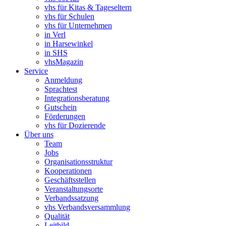
vhs für Kitas & Tageseltern
vhs für Schulen
vhs für Unternehmen
in Verl
in Harsewinkel
in SHS
vhsMagazin
Service
Anmeldung
Sprachtest
Integrationsberatung
Gutschein
Förderungen
vhs für Dozierende
Über uns
Team
Jobs
Organisationsstruktur
Kooperationen
Geschäftsstellen
Veranstaltungsorte
Verbandssatzung
vhs Verbandsversammlung
Qualität
Leitbild