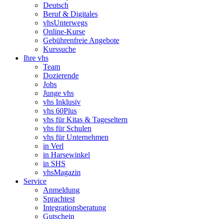
Deutsch
Beruf & Digitales
vhsUnterwegs
Online-Kurse
Gebührenfreie Angebote
Kurssuche
Ihre vhs
Team
Dozierende
Jobs
Junge vhs
vhs Inklusiv
vhs 60Plus
vhs für Kitas & Tageseltern
vhs für Schulen
vhs für Unternehmen
in Verl
in Harsewinkel
in SHS
vhsMagazin
Service
Anmeldung
Sprachtest
Integrationsberatung
Gutschein