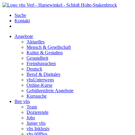
Suche
Kontakt
Angebote
Aktuelles
Mensch & Gesellschaft
Kultur & Gestalten
Gesundheit
Fremdsprachen
Deutsch
Beruf & Digitales
vhsUnterwegs
Online-Kurse
Gebührenfreie Angebote
Kurssuche
Ihre vhs
Team
Dozierende
Jobs
Junge vhs
vhs Inklusiv
vhs 60Plus