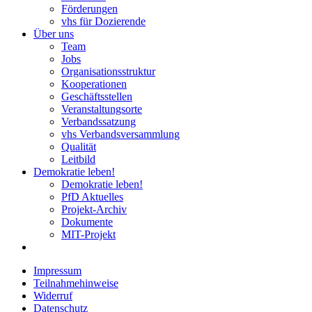
Förderungen
vhs für Dozierende
Über uns
Team
Jobs
Organisationsstruktur
Kooperationen
Geschäftsstellen
Veranstaltungsorte
Verbandssatzung
vhs Verbandsversammlung
Qualität
Leitbild
Demokratie leben!
Demokratie leben!
PfD Aktuelles
Projekt-Archiv
Dokumente
MIT-Projekt
Impressum
Teilnahmehinweise
Widerruf
Datenschutz